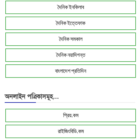
দৈনিক ইনকিলাব
দৈনিক ইত্তেফাক
দৈনিক সমকাল
দৈনিক নয়াদিগন্ত
বাংলাদেশ প্রতিদিন
অনলাইন পত্রিকাসমূহ…
প্রিয়.কম
রাইজিংবিডি.কম