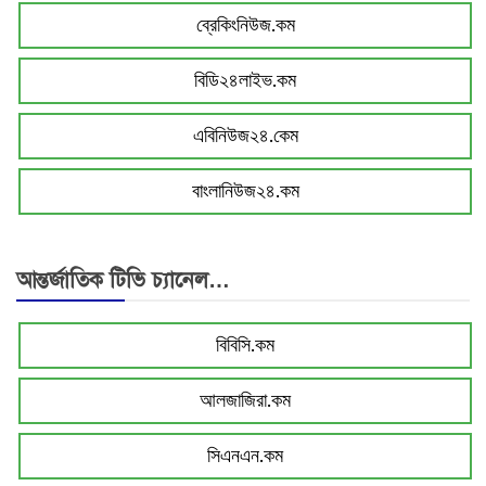
ব্রেকিংনিউজ.কম
বিডি২৪লাইভ.কম
এবিনিউজ২৪.কেম
বাংলানিউজ২৪.কম
আন্তর্জাতিক টিভি চ্যানেল…
বিবিসি.কম
আলজাজিরা.কম
সিএনএন.কম