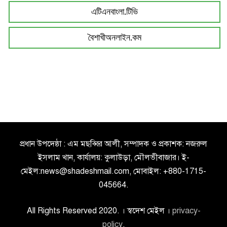
এটিএনবাংলা.টিভি
বৈশাখীঅনলাইন.কম
প্রধান উপদেষ্ঠা : এম মছব্বির আলী, সম্পাদক ও প্রকাশক: নজরুল
ইসলাম খান, কার্যালয়: কুলাউড়া, মৌলভীবাজার। ই-
মেইল:news@shadeshmail.com, মোবাইল: +880-1715-
045664.
All Rights Reserved 2020. । স্বদেশ মেইল ।
privacy-
policy
.