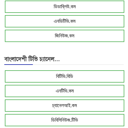
ডিডাব্লিউ.কম
এনডিটিভি.কম
জিনিউজ.কম
বাংলাদেশী টিভি চ্যানেল…
বিটিভি.বিডি
এনটিভি.কম
চ্যানেলআই.কম
ডিবিসিনিউজ.টিভি