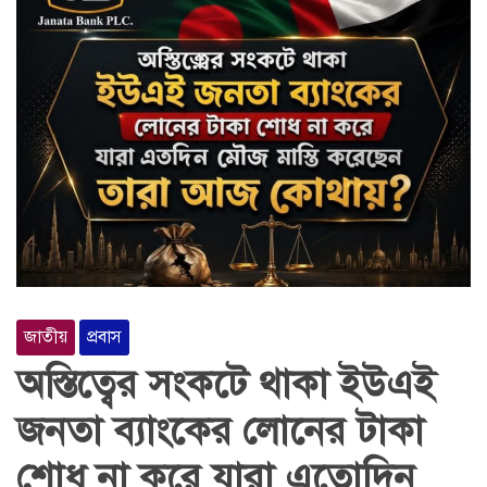
জাতীয়
প্রবাস
অস্তিত্বের সংকটে থাকা ইউএই
জনতা ব্যাংকের লোনের টাকা
শোধ না করে যারা এতোদিন