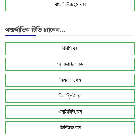
বাংলানিউজ২৪.কম
আন্তর্জাতিক টিভি চ্যানেল…
বিবিসি.কম
আলজাজিরা.কম
সিএনএন.কম
ডিডাব্লিউ.কম
এনডিটিভি.কম
জিনিউজ.কম