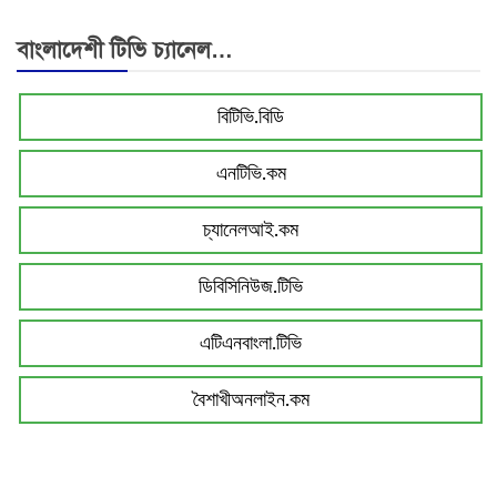
বাংলাদেশী টিভি চ্যানেল…
বিটিভি.বিডি
এনটিভি.কম
চ্যানেলআই.কম
ডিবিসিনিউজ.টিভি
এটিএনবাংলা.টিভি
বৈশাখীঅনলাইন.কম