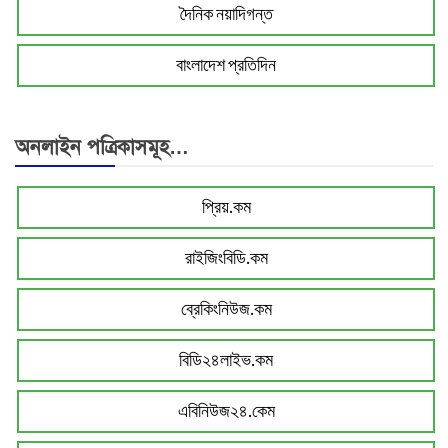
দৈনিক নয়াদিগন্ত
বাংলাদেশ প্রতিদিন
অনলাইন পত্রিকাসমূহ…
প্রিয়.কম
রাইজিংবিডি.কম
ব্রেকিংনিউজ.কম
বিডি২৪লাইভ.কম
এবিনিউজ২৪.কেম