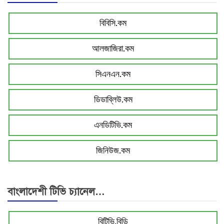
বিবিসি.কম
আলজাজিরা.কম
সিএনএন.কম
ডিডাব্লিউ.কম
এনডিটিভি.কম
জিনিউজ.কম
বাংলাদেশী টিভি চ্যানেল…
বিটিভি.বিডি