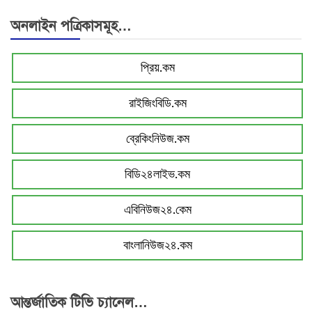
অনলাইন পত্রিকাসমূহ…
প্রিয়.কম
রাইজিংবিডি.কম
ব্রেকিংনিউজ.কম
বিডি২৪লাইভ.কম
এবিনিউজ২৪.কেম
বাংলানিউজ২৪.কম
আন্তর্জাতিক টিভি চ্যানেল…