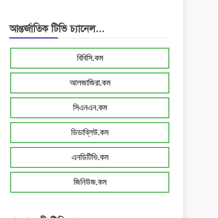
আন্তর্জাতিক টিভি চ্যানেল…
বিবিসি.কম
আলজাজিরা.কম
সিএনএন.কম
ডিডাব্লিউ.কম
এনডিটিভি.কম
জিনিউজ.কম