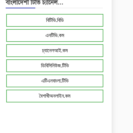
বাংলাদেশী টিভি চ্যানেল…
বিটিভি.বিডি
এনটিভি.কম
চ্যানেলআই.কম
ডিবিসিনিউজ.টিভি
এটিএনবাংলা.টিভি
বৈশাখীঅনলাইন.কম