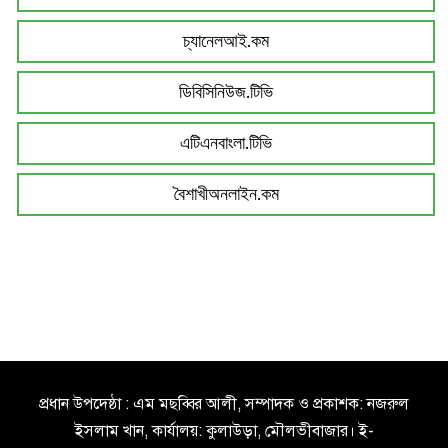
চ্যানেলআই.কম
ডিবিসিনিউজ.টিভি
এটিএনবাংলা.টিভি
বৈশাখীঅনলাইন.কম
প্রধান উপদেষ্ঠা : এম মছব্বির আলী, সম্পাদক ও প্রকাশক: নজরুল
ইসলাম খান, কার্যালয়: কুলাউড়া, মৌলভীবাজার। ই-