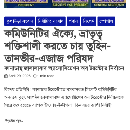
কুলাউড়া সংবাদ
নির্বাচিত সংবাদ
প্রবাস
সিলেট
স্পেশাল
কমিউনিটির ঐক্যে, ভ্রাতৃত্ব
শক্তিশালী করতে চায় তুহিন-
তানভীর-এজাজ পরিষদ
কানাডাস্থ জালালাবাদ অ্যাসোসিয়েশন অব টরন্টো’র নির্বাচন
April 29, 2026
1 min read
বিশেষ প্রতিনিধি : কানাডার টরেন্টোতে বসবাসরত সিলেটি কমিউনিটির
অন্যতম বৃহৎ সংগঠন জালালাবাদ এ্যাসোয়িশেন অব টরেন্টোর নির্বাচনকে
ঘিরে শুরু হয়েছে ব্যাপক উৎসাহ-উদ্দীপনা। তিন বছর ব্যাপী নির্বাহী
বিস্তারিত পড়ুন...