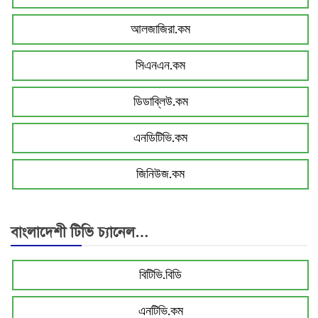
আলজাজিরা.কম
সিএনএন.কম
ডিডাব্লিউ.কম
এনডিটিভি.কম
জিনিউজ.কম
বাংলাদেশী টিভি চ্যানেল…
বিটিভি.বিডি
এনটিভি.কম