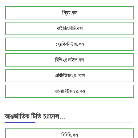
প্রিয়.কম
রাইজিংবিডি.কম
ব্রেকিংনিউজ.কম
বিডি২৪লাইভ.কম
এবিনিউজ২৪.কেম
বাংলানিউজ২৪.কম
আন্তর্জাতিক টিভি চ্যানেল…
বিবিসি.কম